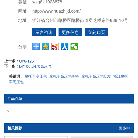
微信：
wzg811028878
网址：
http://www.huazhijd.com/
地址：
浙江省台州市路桥区路桥街道卖芝桥东路888-10号
留言咨询
更多信息
立刻购买
分享：
上一条：
GY6-125
下一条：
DY100 JH70高压包
关键词：
摩托车高压包
摩托车高压包价格
摩托车高压包批发
浙江摩托
车高压包
产品介绍
0
相关推荐
更多>>