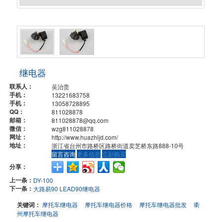
继电器
联系人：
吴治贵
手机：
13221683758
手机：
13058728895
QQ：
811028878
邮箱：
811028878@qq.com
微信：
wzg811028878
网址：
http://www.huazhijd.com/
地址：
浙江省台州市路桥区路桥街道卖芝桥东路888-10号
留言咨询
更多信息
立刻购买
分享：
上一条：
DY-100
下一条：
大路易90 LEAD90继电器
关键词：
摩托车继电器
摩托车继电器价格
摩托车继电器批发
衢
州摩托车继电器