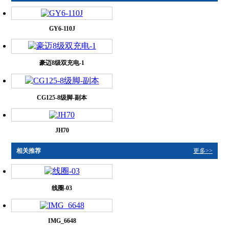
GY6-110J
豪迈8级双充电-1
CG125-8级脚-副本
JH70
相关推荐
更多>>
线圈-03
IMG_6648