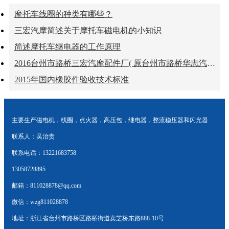
摩托车线圈的种类有哪些？
三宏汽摩简述关于摩托车磁电机的小知识
简述摩托车继电器的工作原理
2016台州市路桥三宏汽摩配件厂( 原台州市路桥华志汽摩配件厂）摩配展
2015年国内橡胶件验收技术标准
主要生产磁电机，线圈，点火器，高压包，继电器，整流稳压器和闪光器
联系人：吴治贵
联系电话：13221683758
13058728895
邮箱：811028878@qq.com
微信：wzg811028878
地址：浙江省台州市路桥区路桥街道卖芝桥东路888-10号