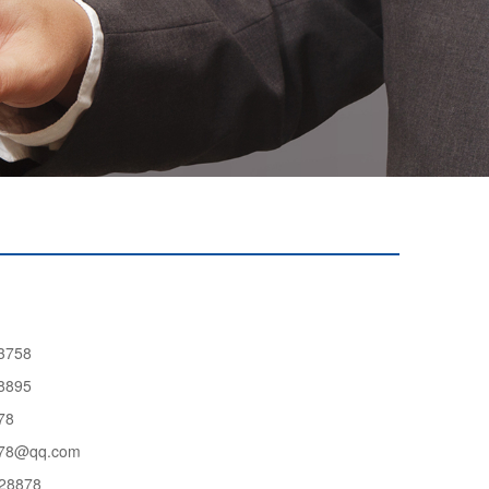
3758
8895
78
78@qq.com
28878