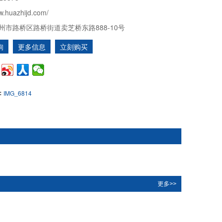
w.huazhijd.com/
州市路桥区路桥街道卖芝桥东路888-10号
询
更多信息
立刻购买
：
IMG_6814
更多>>