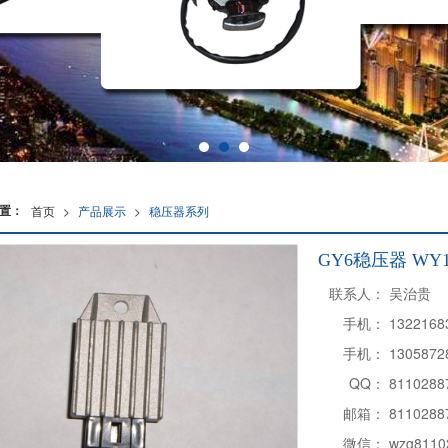
置：
首页
>
产品展示
>
稳压器系列
GY6稳压器 WY
联系人：
吴治贵
手机：
1322168
手机：
1305872
QQ：
8110288
邮箱：
8110288
微信：
wzg8110