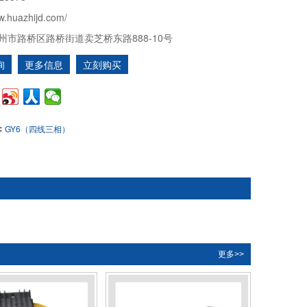
w.huazhijd.com/
州市路桥区路桥街道卖芝桥东路888-10号
询
更多信息
立刻购买
：
GY6（四线三相）
更多>>