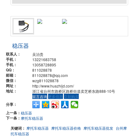
稳压器
联系人：
吴治贵
手机：
13221683758
手机：
13058728895
QQ：
811028878
邮箱：
811028878@qq.com
微信：
wzg811028878
网址：
http://www.huazhijd.com/
地址：
浙江省台州市路桥区路桥街道卖芝桥东路888-10号
留言咨询
更多信息
立刻购买
分享：
上一条：
稳压器
下一条：
摩托车稳压器
关键词：
摩托车稳压器
摩托车稳压器价格
摩托车稳压器批发
台州摩
托车稳压器